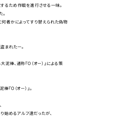
するため作戦を進行させる一味。
た。
に何者かによってすり替えられた偽物
盗まれたー。
大泥棒、通称『O（オー）』による策
棒『O（オー）』。
、
探り始めるアルフ達だったが、