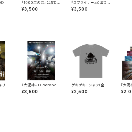
VD
『1000年の恋』公演DV
『スプライサー』公演DV
D
D
¥3,500
¥3,500
『キリウ
『大泥棒- O dorobow
ゲキゲキTシャツ（全3
『大泥棒
-』公演DVD
色）
-』公
¥3,500
¥2,500
¥2,