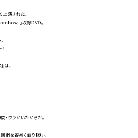
Lにて上演された、
 dorobow-』収録DVD。
、
ト！
味は、
間・ウラがいたからだ。
包囲網を容易く潜り抜け、