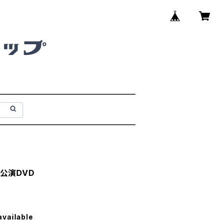
-』公演DVD
available