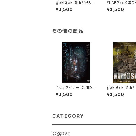
gekiGeki 5th『キリウ
『LARPs』公演D
シ』Blu-ray
¥3,500
¥3,500
その他の商品
『スプライサー』公演DV
gekiGeki 5th
D
シ』Blu-ray
¥3,500
¥3,500
CATEGORY
公演DVD