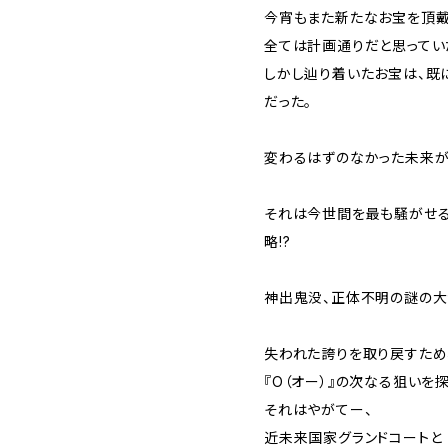
今宵もまた新たなお宝を頂戴
全ては計画通りだと思ってい
しかし辿り着いたお宝は、既
だった。
変わるはずのなかった未来が
それは今世間を最も騒がせる
略!?
​神出鬼没、正体不明の謎の大泥
失われた誇りを取り戻すため
『O（オー）』の次なる狙いを
それはやがてー、
近未来国家グランドコートと