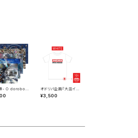
- O dorobow
オドリバ企画『大皿イン
演パンフレット
ダハウス』公演オリジナ
000
¥3,500
ルTシャツ