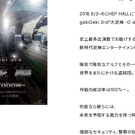
2018.8/2~6にHEP HAL
gekiGeki 3rd『大泥棒 -O
史上最多出演数でお届けする
新時代泥棒エンターテイメン
陽気で陽気なアルフとその一
世界をまたにかける盗賊団。
作戦の成功率は100%ー。
何故なら​彼らには、
未来を予知する能力を持つ仲
強固なセキュリティ、警察の