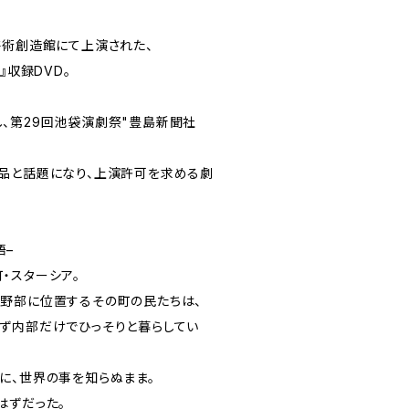
市立芸術創造館にて上演された、
の恋』収録DVD。
、第29回池袋演劇祭"豊島新聞社
品と話題になり、上演許可を求める劇
語–
・スターシア。
野部に位置するその町の民たちは、
ず内部だけでひっそりと暮らしてい
に、世界の事を知らぬまま。
はずだった。