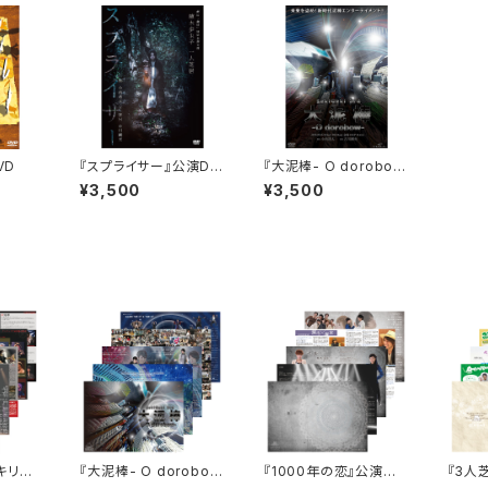
VD
『スプライサー』公演DV
『大泥棒- O dorobow
D
-』公演DVD
¥3,500
¥3,500
『キリウ
『大泥棒- O dorobow
『1000年の恋』公演パ
『3人
ット
-』公演パンフレット
ンフレット
ース』