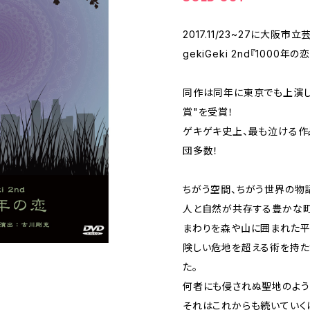
2017.11/23~27に大阪
gekiGeki 2nd『1000年
同作は同年に東京でも上演し
賞"を受賞！
ゲキゲキ史上、最も泣ける作
団多数！
ちがう空間、ちがう世界の物
人と自然が共存する豊かな町
まわりを森や山に囲まれた平
険しい危地を超える術を持た
た。
何者にも侵されぬ聖地のよう
それはこれからも続いていく