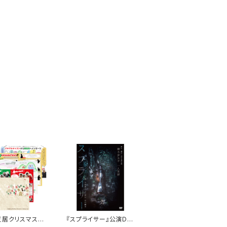
芝居クリスマスケ
『スプライサー』公演DV
公演パンフレット
D